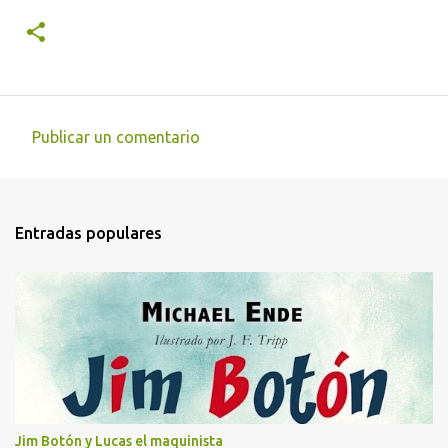
Publicar un comentario
C
o
m
Entradas populares
e
n
t
a
r
i
o
s
Jim Botón y Lucas el maquinista