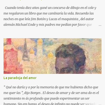
Cuando tenía diez años gané un concurso de dibujo en el cole y
me regalaron un libro que me cambiaría la vida. Recuerdo las
noches en que leía Jim Botón y Lucas el maquinista , del autor
alemán Michael Ende y mis padres me pedían por favor que
apagara la luz, que ya era tarde. Pero yo estaba montado en
Emma, la locomotora que podía navegar y explorar países lejanos.
Y no podía dejar a Jim Botón y su amigo Lucas a las puertas de la
Ciudad de los Dragones para rescatar a la Princesa china Li Si.
Ende es un maestro capaz de crear un universo de fantasía,
poblado por seres sorprendentes y lugares extraordinarios. Desde
el "gigante-aparente" Tur Tur hasta la extraña isla flotante, cada
página de esta gran novela está impregnada de una imaginación
desbordante. Además, la obra aborda temas universales como la
La paradoja del amor
amistad, la justicia y la libertad. Por ejemplo, hay un momento en
que los bonzos chinos condenan a Jim y a Lucas por no tener
" Qué no daría y o por la memoria de que me hubieras dicho que
documentos (en una crítica social al p...
me quer ías ", dijo Borges . El deseo de amar y de ser ama do es el
sentimiento m ás profundo que puede experimentar un ser
humano. Sin em bargo, el deseo de infinito no puede ser saciado