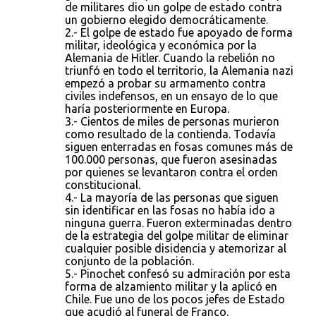
de militares dio un golpe de estado contra
e
un gobierno elegido democráticamente.
2.- El golpe de estado fue apoyado de forma
n
militar, ideológica y económica por la
t
Alemania de Hitler. Cuando la rebelión no
triunfó en todo el territorio, la Alemania nazi
a
empezó a probar su armamento contra
r
civiles indefensos, en un ensayo de lo que
haría posteriormente en Europa.
i
3.- Cientos de miles de personas murieron
o
como resultado de la contienda. Todavía
siguen enterradas en fosas comunes más de
s
100.000 personas, que fueron asesinadas
por quienes se levantaron contra el orden
constitucional.
4.- La mayoría de las personas que siguen
sin identificar en las fosas no había ido a
ninguna guerra. Fueron exterminadas dentro
de la estrategia del golpe militar de eliminar
cualquier posible disidencia y atemorizar al
conjunto de la población.
5.- Pinochet confesó su admiración por esta
forma de alzamiento militar y la aplicó en
Chile. Fue uno de los pocos jefes de Estado
que acudió al funeral de Franco.