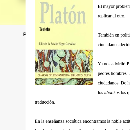
El mayor problem
replicar al otro.
Poet's Abbey (Blog de lecturas)
También en políti
ciudadanos decid
Ya nos advirtió
P
peores hombres". 
ciudadanos. De h
los
idiotikos
los q
traducción.
E
n la enseñanza socrática encontramos la noble acti