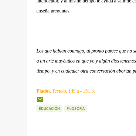
interlocutor, y al mismo tiempo le ayuda a salir de el
enseña preguntas.
Los que hablan conmigo, al pronto parece que no sa
a un arte mayéutico en que yo y algún dios tenemos
tiempo, y en cualquier otra conversación abortan 
Platón
,
Teeteto
, 149 a - 151 b.
EDUCACIÓN
FILOSOFÍA