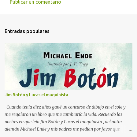
Publicar un comentario
C
o
m
Entradas populares
e
n
t
a
r
i
o
s
Jim Botón y Lucas el maquinista
Cuando tenía diez años gané un concurso de dibujo en el cole y
me regalaron un libro que me cambiaría la vida. Recuerdo las
noches en que leía Jim Botón y Lucas el maquinista , del autor
alemán Michael Ende y mis padres me pedían por favor que
apagara la luz, que ya era tarde. Pero yo estaba montado en