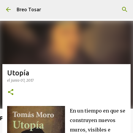
Ir al contenido principal
Breo Tosar
Utopía
el
junio 07, 2017
En un tiempo en que se
Poet's Abbey (Blog de lecturas)
construyen nuevos
muros, visibles e