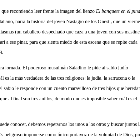
 que recomiendo leer frente la imagen del lienzo
El banquete en el pin
a italiano, narra la historia del joven Nastagio de los Onesti, que un vierne
antasmas (un caballero despechado que caza a una joven con sus mastine
ari a ese pinar, para que sienta miedo de esta escena que se repite cada
l.
ra jornada. El poderoso musulmán Saladino le pide al sabio judío
l es la más verdadera de las tres religiones: la judía, la sarracena o la
, el sabio le responde con un cuento maravilloso de tres hijos que heredan
que al final son tres anillos, de modo que es imposible saber cuál es el
ede conocer, debemos repetarnos los unos a los otros y buscar juntos l
Es peligroso imponerse como único portavoz de la voluntad de Dios, pu