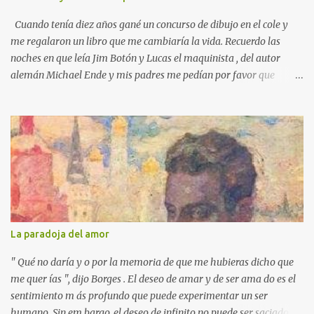
Cuando tenía diez años gané un concurso de dibujo en el cole y
me regalaron un libro que me cambiaría la vida. Recuerdo las
noches en que leía Jim Botón y Lucas el maquinista , del autor
alemán Michael Ende y mis padres me pedían por favor que
apagara la luz, que ya era tarde. Pero yo estaba montado en
Emma, la locomotora que podía navegar y explorar países lejanos.
Y no podía dejar a Jim Botón y su amigo Lucas a las puertas de la
Ciudad de los Dragones para rescatar a la Princesa china Li Si.
Ende es un maestro capaz de crear un universo de fantasía,
poblado por seres sorprendentes y lugares extraordinarios. Desde
el "gigante-aparente" Tur Tur hasta la extraña isla flotante, cada
página de esta gran novela está impregnada de una imaginación
desbordante. Además, la obra aborda temas universales como la
La paradoja del amor
amistad, la justicia y la libertad. Por ejemplo, hay un momento en
que los bonzos chinos condenan a Jim y a Lucas por no tener
" Qué no daría y o por la memoria de que me hubieras dicho que
documentos (en una crítica social al p...
me quer ías ", dijo Borges . El deseo de amar y de ser ama do es el
sentimiento m ás profundo que puede experimentar un ser
humano. Sin em bargo, el deseo de infinito no puede ser saciado