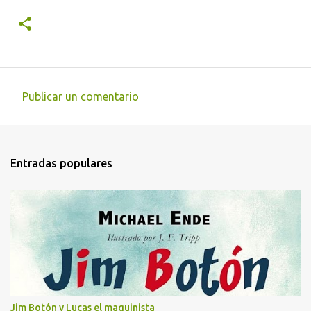
Publicar un comentario
C
o
m
Entradas populares
e
n
t
a
r
i
o
s
Jim Botón y Lucas el maquinista