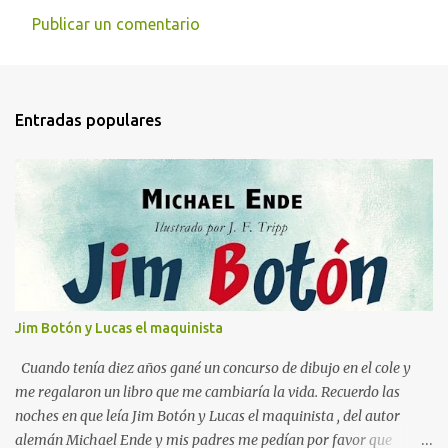
Publicar un comentario
C
o
m
Entradas populares
e
n
t
a
r
i
o
s
Jim Botón y Lucas el maquinista
Cuando tenía diez años gané un concurso de dibujo en el cole y
me regalaron un libro que me cambiaría la vida. Recuerdo las
noches en que leía Jim Botón y Lucas el maquinista , del autor
alemán Michael Ende y mis padres me pedían por favor que