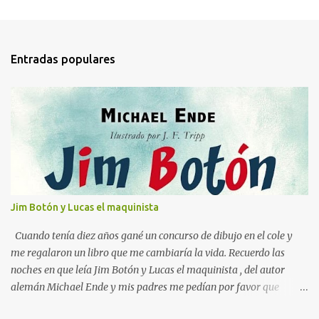
C
o
m
Entradas populares
e
n
t
a
r
i
o
s
Jim Botón y Lucas el maquinista
Cuando tenía diez años gané un concurso de dibujo en el cole y
me regalaron un libro que me cambiaría la vida. Recuerdo las
noches en que leía Jim Botón y Lucas el maquinista , del autor
alemán Michael Ende y mis padres me pedían por favor que
apagara la luz, que ya era tarde. Pero yo estaba montado en