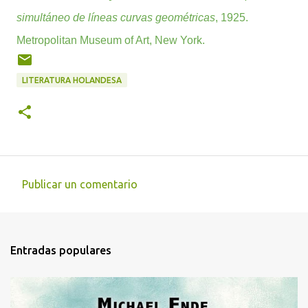
simultáneo de líneas curvas geométricas
, 1925.
Metropolitan Museum of Art, New York.
LITERATURA HOLANDESA
Publicar un comentario
C
o
m
Entradas populares
e
n
t