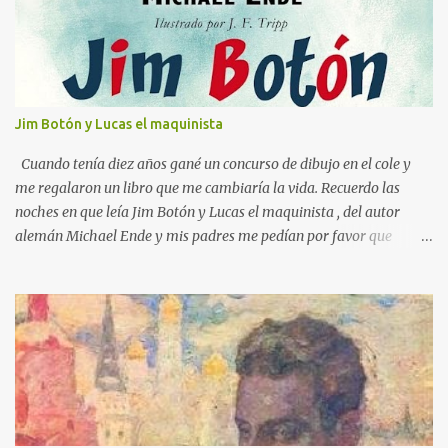
a
r
i
o
s
Jim Botón y Lucas el maquinista
Cuando tenía diez años gané un concurso de dibujo en el cole y
me regalaron un libro que me cambiaría la vida. Recuerdo las
noches en que leía Jim Botón y Lucas el maquinista , del autor
alemán Michael Ende y mis padres me pedían por favor que
apagara la luz, que ya era tarde. Pero yo estaba montado en
Emma, la locomotora que podía navegar y explorar países lejanos.
Y no podía dejar a Jim Botón y su amigo Lucas a las puertas de la
Ciudad de los Dragones para rescatar a la Princesa china Li Si.
Ende es un maestro capaz de crear un universo de fantasía,
poblado por seres sorprendentes y lugares extraordinarios. Desde
el "gigante-aparente" Tur Tur hasta la extraña isla flotante, cada
página de esta gran novela está impregnada de una imaginación