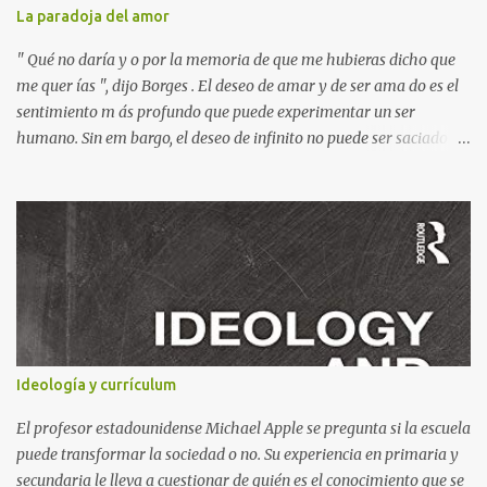
desbordante. Además, la obra aborda temas universales como la
La paradoja del amor
amistad, la justicia y la libertad. Por ejemplo, hay un momento en
que los bonzos chinos condenan a Jim y a Lucas por no tener
" Qué no daría y o por la memoria de que me hubieras dicho que
documentos (en una crítica social al p...
me quer ías ", dijo Borges . El deseo de amar y de ser ama do es el
sentimiento m ás profundo que puede experimentar un ser
humano. Sin em bargo, el deseo de infinito no puede ser saciado
por otra persona, finita y limitada, que puede ser una chica . Esta
sed trascendental sólo puede colmarse en un horizonte de amor
más grande, según el poeta bohemio Rilke : Esta es la paradoja del
amor entre el hombre y la mujer: dos infinitos se encuentran con
dos límites; dos infinitamente necesitados de ser amados se
encuentran con dos frágiles y limitadas capacidades de amar. Y
sólo en el horizonte de un amor más grande no se devoran en la
pretensión, ni se resignan, sino que caminan juntos hacia una
plenitud de la cual el otro es signo. Por otra parte, cabe señalar que
Ideología y currículum
en una de sus Poesías Juvenile s, pone el acento en la relación entre
las palabras y las cosas, pues a menudo reducimos las cosas en
El profesor estadounidense Michael Apple se pregunta si la escuela
palabras...
puede transformar la sociedad o no. Su experiencia en primaria y
secundaria le lleva a cuestionar de quién es el conocimiento que se