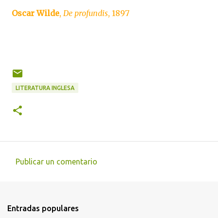
Oscar Wilde
,
De profundis
, 1897
LITERATURA INGLESA
Publicar un comentario
C
o
m
Entradas populares
e