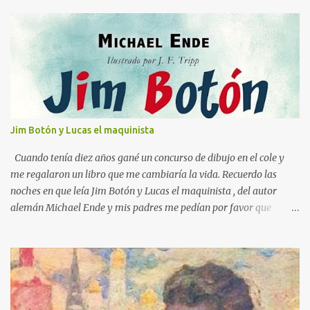
n
t
a
r
i
o
s
Jim Botón y Lucas el maquinista
Cuando tenía diez años gané un concurso de dibujo en el cole y
me regalaron un libro que me cambiaría la vida. Recuerdo las
noches en que leía Jim Botón y Lucas el maquinista , del autor
alemán Michael Ende y mis padres me pedían por favor que
apagara la luz, que ya era tarde. Pero yo estaba montado en
Emma, la locomotora que podía navegar y explorar países lejanos.
Y no podía dejar a Jim Botón y su amigo Lucas a las puertas de la
Ciudad de los Dragones para rescatar a la Princesa china Li Si.
Ende es un maestro capaz de crear un universo de fantasía,
poblado por seres sorprendentes y lugares extraordinarios. Desde