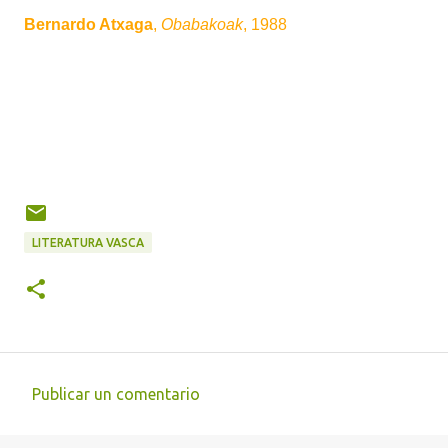
Bernardo Atxaga
,
Obabakoak
, 1988
LITERATURA VASCA
Publicar un comentario
C
o