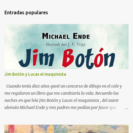
m
Entradas populares
e
n
t
a
r
i
o
s
Jim Botón y Lucas el maquinista
Cuando tenía diez años gané un concurso de dibujo en el cole y
me regalaron un libro que me cambiaría la vida. Recuerdo las
noches en que leía Jim Botón y Lucas el maquinista , del autor
alemán Michael Ende y mis padres me pedían por favor que
apagara la luz, que ya era tarde. Pero yo estaba montado en
Emma, la locomotora que podía navegar y explorar países lejanos.
Y no podía dejar a Jim Botón y su amigo Lucas a las puertas de la