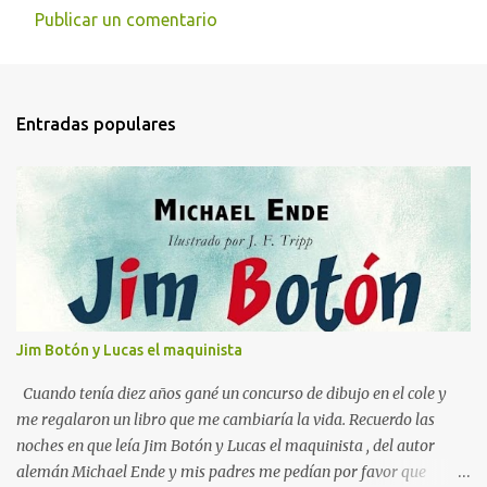
Publicar un comentario
C
o
m
Entradas populares
e
n
t
a
r
i
o
s
Jim Botón y Lucas el maquinista
Cuando tenía diez años gané un concurso de dibujo en el cole y
me regalaron un libro que me cambiaría la vida. Recuerdo las
noches en que leía Jim Botón y Lucas el maquinista , del autor
alemán Michael Ende y mis padres me pedían por favor que