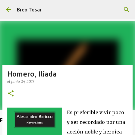
Ir al contenido principal
Breo Tosar
Homero, Ilíada
el
junio 24, 2017
Es preferible vivir poco
Poet's Abbey (Blog de lecturas)
y ser recordado por una
acción noble y heroica