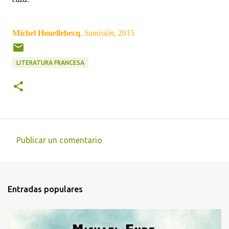
Michel Houellebecq
,
Sumisión
, 2015
LITERATURA FRANCESA
Publicar un comentario
C
o
m
Entradas populares
e
n
t