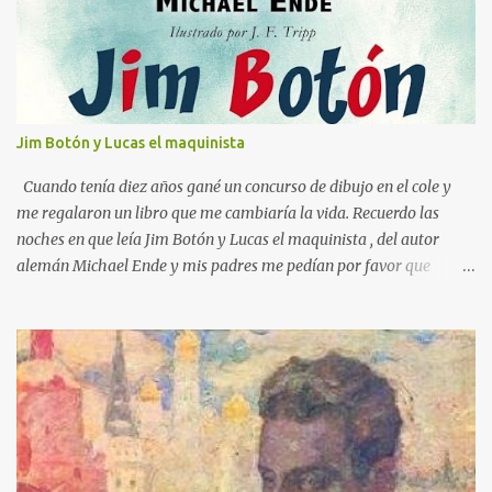
a
r
i
o
s
Jim Botón y Lucas el maquinista
Cuando tenía diez años gané un concurso de dibujo en el cole y
me regalaron un libro que me cambiaría la vida. Recuerdo las
noches en que leía Jim Botón y Lucas el maquinista , del autor
alemán Michael Ende y mis padres me pedían por favor que
apagara la luz, que ya era tarde. Pero yo estaba montado en
Emma, la locomotora que podía navegar y explorar países lejanos.
Y no podía dejar a Jim Botón y su amigo Lucas a las puertas de la
Ciudad de los Dragones para rescatar a la Princesa china Li Si.
Ende es un maestro capaz de crear un universo de fantasía,
poblado por seres sorprendentes y lugares extraordinarios. Desde
el "gigante-aparente" Tur Tur hasta la extraña isla flotante, cada
página de esta gran novela está impregnada de una imaginación