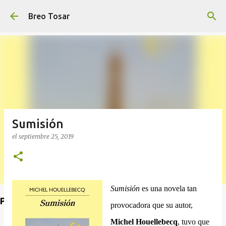
Ir al contenido principal
Breo Tosar
Sumisión
el
septiembre 25, 2019
Sumisión
es una novela tan
Poet's Abbey (Blog de lecturas)
provocadora que su autor,
Michel Houellebecq
, tuvo que