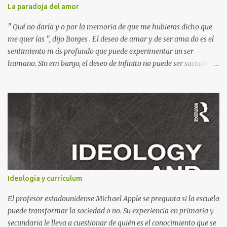
desbordante. Además, la obra aborda temas universales como la
La paradoja del amor
amistad, la justicia y la libertad. Por ejemplo, hay un momento en
que los bonzos chinos condenan a Jim y a Lucas por no tener
" Qué no daría y o por la memoria de que me hubieras dicho que
documentos (en una crítica social al p...
me quer ías ", dijo Borges . El deseo de amar y de ser ama do es el
sentimiento m ás profundo que puede experimentar un ser
humano. Sin em bargo, el deseo de infinito no puede ser saciado
por otra persona, finita y limitada, que puede ser una chica . Esta
sed trascendental sólo puede colmarse en un horizonte de amor
más grande, según el poeta bohemio Rilke : Esta es la paradoja del
amor entre el hombre y la mujer: dos infinitos se encuentran con
dos límites; dos infinitamente necesitados de ser amados se
encuentran con dos frágiles y limitadas capacidades de amar. Y
sólo en el horizonte de un amor más grande no se devoran en la
pretensión, ni se resignan, sino que caminan juntos hacia una
plenitud de la cual el otro es signo. Por otra parte, cabe señalar que
Ideología y currículum
en una de sus Poesías Juvenile s, pone el acento en la relación entre
las palabras y las cosas, pues a menudo reducimos las cosas en
El profesor estadounidense Michael Apple se pregunta si la escuela
palabras...
puede transformar la sociedad o no. Su experiencia en primaria y
secundaria le lleva a cuestionar de quién es el conocimiento que se