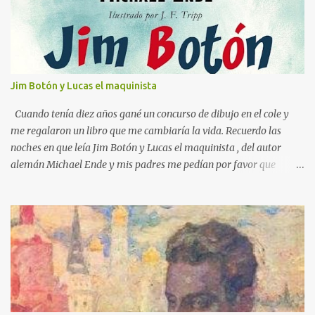
a
r
i
o
s
Jim Botón y Lucas el maquinista
Cuando tenía diez años gané un concurso de dibujo en el cole y
me regalaron un libro que me cambiaría la vida. Recuerdo las
noches en que leía Jim Botón y Lucas el maquinista , del autor
alemán Michael Ende y mis padres me pedían por favor que
apagara la luz, que ya era tarde. Pero yo estaba montado en
Emma, la locomotora que podía navegar y explorar países lejanos.
Y no podía dejar a Jim Botón y su amigo Lucas a las puertas de la
Ciudad de los Dragones para rescatar a la Princesa china Li Si.
Ende es un maestro capaz de crear un universo de fantasía,
poblado por seres sorprendentes y lugares extraordinarios. Desde
el "gigante-aparente" Tur Tur hasta la extraña isla flotante, cada
página de esta gran novela está impregnada de una imaginación