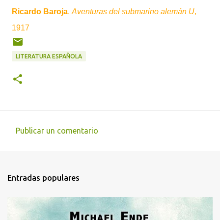
Ricardo Baroja
,
Aventuras del submarino alemán U
,
1917
LITERATURA ESPAÑOLA
Publicar un comentario
C
o
m
Entradas populares
e
n
t