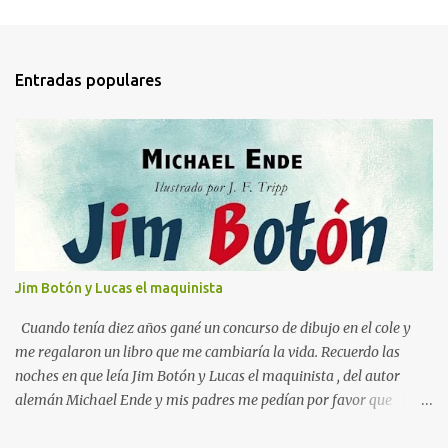
C
o
m
Entradas populares
e
n
t
a
r
i
o
s
Jim Botón y Lucas el maquinista
Cuando tenía diez años gané un concurso de dibujo en el cole y
me regalaron un libro que me cambiaría la vida. Recuerdo las
noches en que leía Jim Botón y Lucas el maquinista , del autor
alemán Michael Ende y mis padres me pedían por favor que
apagara la luz, que ya era tarde. Pero yo estaba montado en