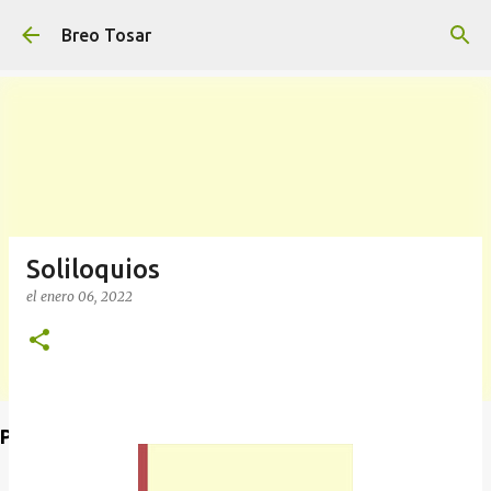
Ir al contenido principal
Breo Tosar
Soliloquios
el
enero 06, 2022
Poet's Abbey (Blog de lecturas)