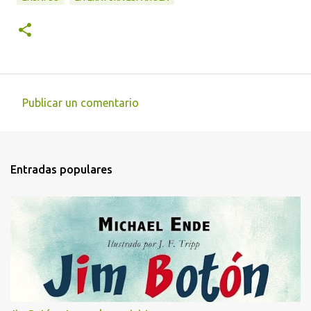
Publicar un comentario
C
o
m
Entradas populares
e
n
t
a
r
i
o