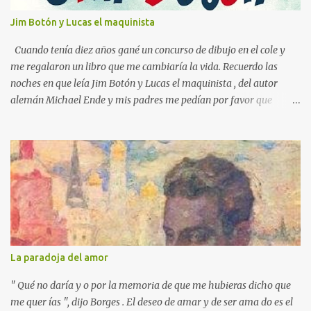
o
s
Jim Botón y Lucas el maquinista
Cuando tenía diez años gané un concurso de dibujo en el cole y
me regalaron un libro que me cambiaría la vida. Recuerdo las
noches en que leía Jim Botón y Lucas el maquinista , del autor
alemán Michael Ende y mis padres me pedían por favor que
apagara la luz, que ya era tarde. Pero yo estaba montado en
Emma, la locomotora que podía navegar y explorar países lejanos.
Y no podía dejar a Jim Botón y su amigo Lucas a las puertas de la
Ciudad de los Dragones para rescatar a la Princesa china Li Si.
Ende es un maestro capaz de crear un universo de fantasía,
poblado por seres sorprendentes y lugares extraordinarios. Desde
el "gigante-aparente" Tur Tur hasta la extraña isla flotante, cada
página de esta gran novela está impregnada de una imaginación
desbordante. Además, la obra aborda temas universales como la
La paradoja del amor
amistad, la justicia y la libertad. Por ejemplo, hay un momento en
que los bonzos chinos condenan a Jim y a Lucas por no tener
" Qué no daría y o por la memoria de que me hubieras dicho que
documentos (en una crítica social al p...
me quer ías ", dijo Borges . El deseo de amar y de ser ama do es el