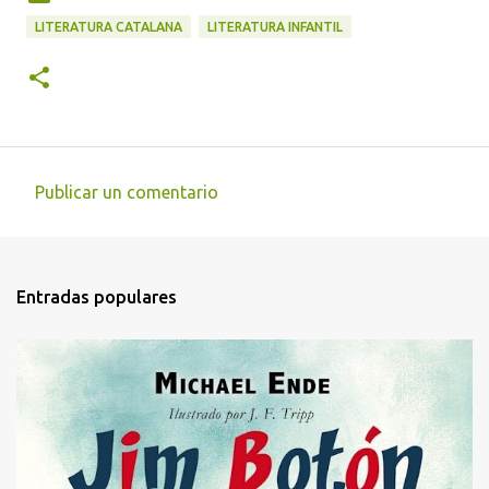
LITERATURA CATALANA
LITERATURA INFANTIL
Publicar un comentario
C
o
m
Entradas populares
e
n
t
a
r
i