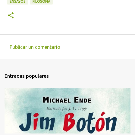
ENSAYOS
FILOSOFÍA
Publicar un comentario
C
o
m
Entradas populares
e
n
t
a
r
i
o