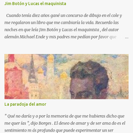
s
Jim Botón y Lucas el maquinista
Cuando tenía diez años gané un concurso de dibujo en el cole y
me regalaron un libro que me cambiaría la vida. Recuerdo las
noches en que leía Jim Botón y Lucas el maquinista , del autor
alemán Michael Ende y mis padres me pedían por favor que
apagara la luz, que ya era tarde. Pero yo estaba montado en
Emma, la locomotora que podía navegar y explorar países lejanos.
Y no podía dejar a Jim Botón y su amigo Lucas a las puertas de la
Ciudad de los Dragones para rescatar a la Princesa china Li Si.
Ende es un maestro capaz de crear un universo de fantasía,
poblado por seres sorprendentes y lugares extraordinarios. Desde
el "gigante-aparente" Tur Tur hasta la extraña isla flotante, cada
página de esta gran novela está impregnada de una imaginación
desbordante. Además, la obra aborda temas universales como la
La paradoja del amor
amistad, la justicia y la libertad. Por ejemplo, hay un momento en
que los bonzos chinos condenan a Jim y a Lucas por no tener
" Qué no daría y o por la memoria de que me hubieras dicho que
documentos (en una crítica social al p...
me quer ías ", dijo Borges . El deseo de amar y de ser ama do es el
sentimiento m ás profundo que puede experimentar un ser