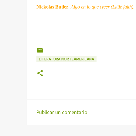
Nickolas Butler
,
Algo en lo que creer (Little faith)
,
LITERATURA NORTEAMERICANA
Publicar un comentario
C
o