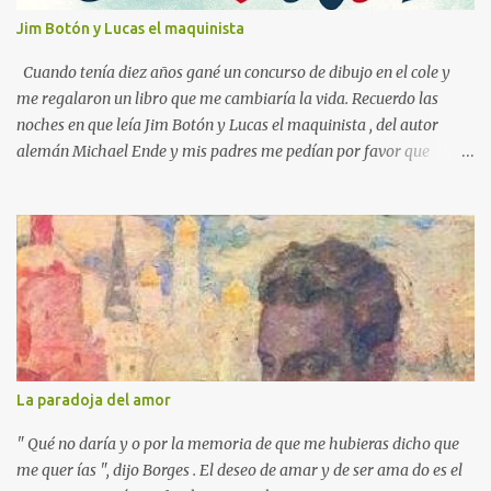
s
Jim Botón y Lucas el maquinista
Cuando tenía diez años gané un concurso de dibujo en el cole y
me regalaron un libro que me cambiaría la vida. Recuerdo las
noches en que leía Jim Botón y Lucas el maquinista , del autor
alemán Michael Ende y mis padres me pedían por favor que
apagara la luz, que ya era tarde. Pero yo estaba montado en
Emma, la locomotora que podía navegar y explorar países lejanos.
Y no podía dejar a Jim Botón y su amigo Lucas a las puertas de la
Ciudad de los Dragones para rescatar a la Princesa china Li Si.
Ende es un maestro capaz de crear un universo de fantasía,
poblado por seres sorprendentes y lugares extraordinarios. Desde
el "gigante-aparente" Tur Tur hasta la extraña isla flotante, cada
página de esta gran novela está impregnada de una imaginación
desbordante. Además, la obra aborda temas universales como la
La paradoja del amor
amistad, la justicia y la libertad. Por ejemplo, hay un momento en
que los bonzos chinos condenan a Jim y a Lucas por no tener
" Qué no daría y o por la memoria de que me hubieras dicho que
documentos (en una crítica social al p...
me quer ías ", dijo Borges . El deseo de amar y de ser ama do es el