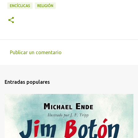
ENCÍCLICAS
RELIGIÓN
Publicar un comentario
C
o
m
Entradas populares
e
n
t
a
r
i
o