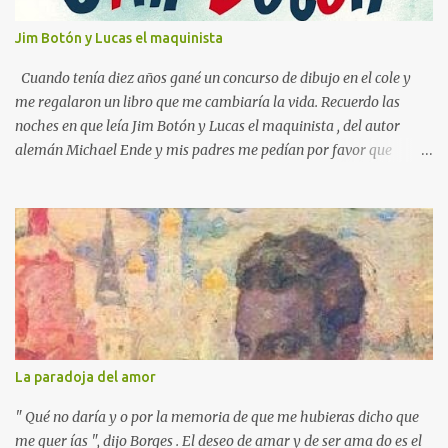
o
s
Jim Botón y Lucas el maquinista
Cuando tenía diez años gané un concurso de dibujo en el cole y
me regalaron un libro que me cambiaría la vida. Recuerdo las
noches en que leía Jim Botón y Lucas el maquinista , del autor
alemán Michael Ende y mis padres me pedían por favor que
apagara la luz, que ya era tarde. Pero yo estaba montado en
Emma, la locomotora que podía navegar y explorar países lejanos.
Y no podía dejar a Jim Botón y su amigo Lucas a las puertas de la
Ciudad de los Dragones para rescatar a la Princesa china Li Si.
Ende es un maestro capaz de crear un universo de fantasía,
poblado por seres sorprendentes y lugares extraordinarios. Desde
el "gigante-aparente" Tur Tur hasta la extraña isla flotante, cada
página de esta gran novela está impregnada de una imaginación
desbordante. Además, la obra aborda temas universales como la
La paradoja del amor
amistad, la justicia y la libertad. Por ejemplo, hay un momento en
que los bonzos chinos condenan a Jim y a Lucas por no tener
" Qué no daría y o por la memoria de que me hubieras dicho que
documentos (en una crítica social al p...
me quer ías ", dijo Borges . El deseo de amar y de ser ama do es el