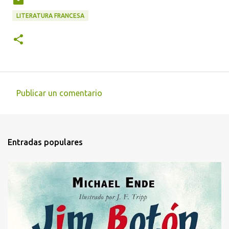
LITERATURA FRANCESA
Publicar un comentario
C
o
m
Entradas populares
e
n
t
a
r
i