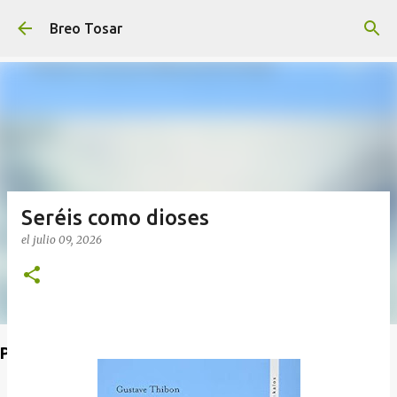
Ir al contenido principal
Breo Tosar
Seréis como dioses
el
julio 09, 2026
Poet's Abbey (Blog de lecturas)