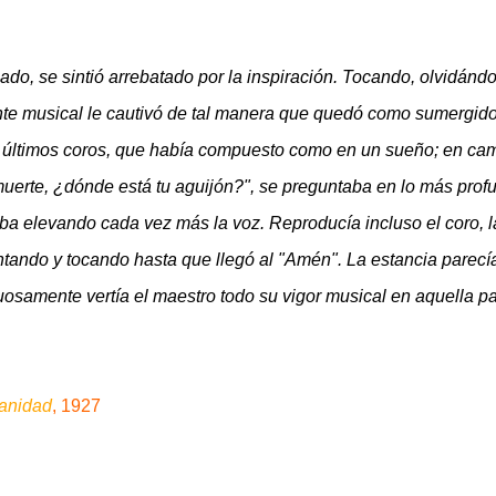
do, se sintió arrebatado por la inspiración.
Tocando, olvidánd
ente musical le cautivó de tal manera que quedó como sumergid
os últimos coros, que había compuesto como en un sueño; en ca
 muerte, ¿dónde está tu aguijón?", se preguntaba en lo más prof
e iba elevando cada vez más la voz. Reproducía incluso el coro, l
antando y tocando hasta que llegó al "Amén". La estancia parecí
uosamente vertía el maestro todo su vigor musical en aquella pa
anidad
, 1927