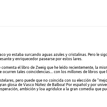
aco yo estaba surcando aguas azules y cristalinas. Pero le sig
esante y enriquecedor pasearse por estos lares.
 comenta el libro de Zweig que he leído recientemente, la mi
 ocurren tales coincidencias.... con los millones de libros que 
elares, pero puede que no coincida con su elección de "mej
ran glosa de Vasco Núñez de Balboa! Por español y por univer
esesperación, ambición y loa agridulce a la gran comedia que p