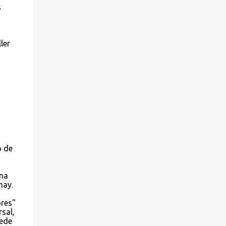
pensamiento dominante. Las personas (y
s
también los maestros, por supuesto)
estamos tan influenciados por la ideología
dominante que la tenemos arraigada en
ler
nuestras creencias. Por eso, es tan
importante aprender a pensar por uno
mismo, a leer los clásicos con gran atención
y a verificar todo con la experiencia. A parte
del currículum oficial hay un subyacente
"currículum oculto" que expresa lo que en
verdad piensa el maestro, cómo da la clase
cuando se cierra la puerta. Los alumnos no
son receptores pasivos, s...
o de
sma
hay.
ores"
sal,
uede