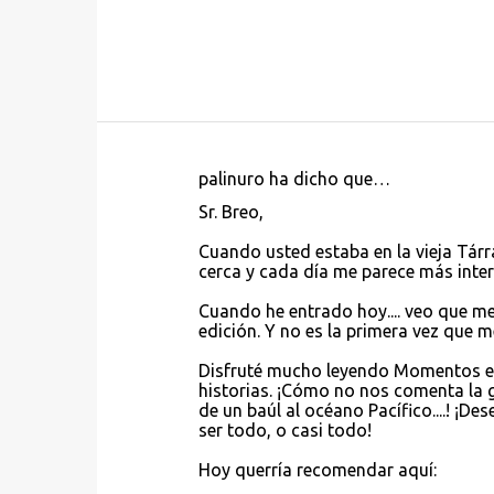
palinuro ha dicho que…
C
Sr. Breo,
o
Cuando usted estaba en la vieja Tárr
m
cerca y cada día me parece más inter
e
Cuando he entrado hoy.... veo que me
n
edición. Y no es la primera vez que me
t
Disfruté mucho leyendo Momentos est
a
historias. ¡Cómo no nos comenta la g
r
de un baúl al océano Pacífico....! ¡D
ser todo, o casi todo!
i
o
Hoy querría recomendar aquí: