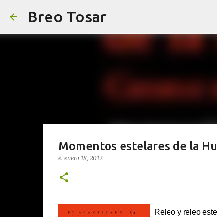
Breo Tosar
Momentos estelares de la H
el
enero 18, 2012
Releo y releo este