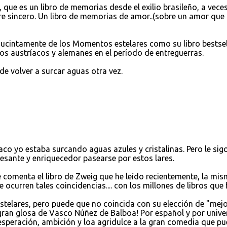
que es un libro de memorias desde el exilio brasileño, a vece
e sincero. Un libro de memorias de amor..(sobre un amor que
sucintamente de los Momentos estelares como su libro bestsel
tos austríacos y alemanes en el período de entreguerras.
 de volver a surcar aguas otra vez.
aco yo estaba surcando aguas azules y cristalinas. Pero le sig
esante y enriquecedor pasearse por estos lares.
 comenta el libro de Zweig que he leído recientemente, la mi
 ocurren tales coincidencias.... con los millones de libros que 
elares, pero puede que no coincida con su elección de "mej
ran glosa de Vasco Núñez de Balboa! Por español y por univer
esesperación, ambición y loa agridulce a la gran comedia que p