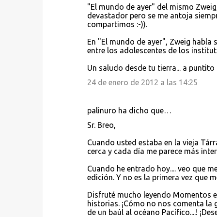
s
"El mundo de ayer" del mismo Zweig, 
devastador pero se me antoja siempr
compartimos :-)).
En "El mundo de ayer", Zweig habla 
entre los adolescentes de los institu
Un saludo desde tu tierra... a puntito
24 de enero de 2012 a las 14:25
palinuro ha dicho que…
Sr. Breo,
Cuando usted estaba en la vieja Tárr
cerca y cada día me parece más inter
Cuando he entrado hoy.... veo que me
edición. Y no es la primera vez que me
Disfruté mucho leyendo Momentos est
historias. ¡Cómo no nos comenta la g
de un baúl al océano Pacífico....! ¡D