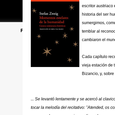
escritor austriaco
historia del ser h
sumergimos, como 
Poet's Abbey (Blog de lecturas)
temblar al reconoc
cambiaron el mun
Cada capítulo rec
vieja estación de 
Bizancio, y, sobre
... Se levantó lentamente y se acercó al cla
tocar la melodía del recitativo: "Atended, os c