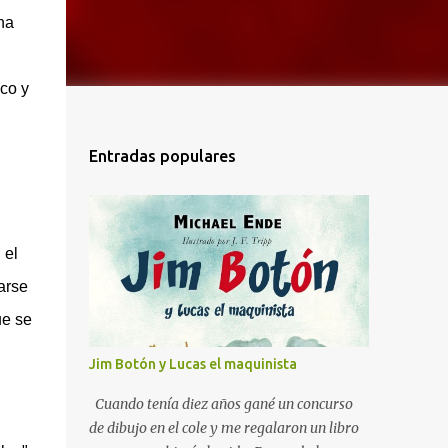
na
co y
Entradas populares
 el
arse
ue se
Jim Botón y Lucas el maquinista
Cuando tenía diez años gané un concurso
de dibujo en el cole y me regalaron un libro