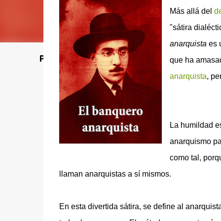
Más allá del
d
"sátira dialéc
anarquista
es u
Poet's Abbey (Blog de lecturas)
que ha amasado
anarquista
, p
La humildad es
anarquismo pas
como tal, porq
llaman anarquistas a sí mismos.
En esta divertida sátira, se define al anarquist