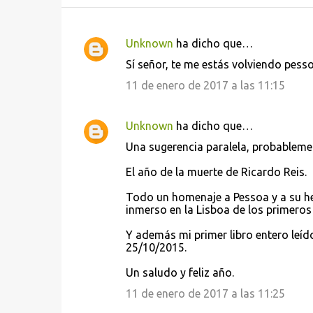
Unknown
ha dicho que…
C
Sí señor, te me estás volviendo pess
o
11 de enero de 2017 a las 11:15
m
e
Unknown
ha dicho que…
n
Una sugerencia paralela, probablemen
t
a
El año de la muerte de Ricardo Reis.
r
Todo un homenaje a Pessoa y a su heter
i
inmerso en la Lisboa de los primero
o
Y además mi primer libro entero leíd
s
25/10/2015.
Un saludo y feliz año.
11 de enero de 2017 a las 11:25