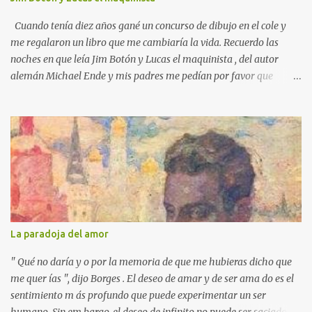
Cuando tenía diez años gané un concurso de dibujo en el cole y
me regalaron un libro que me cambiaría la vida. Recuerdo las
noches en que leía Jim Botón y Lucas el maquinista , del autor
alemán Michael Ende y mis padres me pedían por favor que
apagara la luz, que ya era tarde. Pero yo estaba montado en
Emma, la locomotora que podía navegar y explorar países lejanos.
Y no podía dejar a Jim Botón y su amigo Lucas a las puertas de la
Ciudad de los Dragones para rescatar a la Princesa china Li Si.
Ende es un maestro capaz de crear un universo de fantasía,
poblado por seres sorprendentes y lugares extraordinarios. Desde
el "gigante-aparente" Tur Tur hasta la extraña isla flotante, cada
página de esta gran novela está impregnada de una imaginación
desbordante. Además, la obra aborda temas universales como la
La paradoja del amor
amistad, la justicia y la libertad. Por ejemplo, hay un momento en
que los bonzos chinos condenan a Jim y a Lucas por no tener
" Qué no daría y o por la memoria de que me hubieras dicho que
documentos (en una crítica social al p...
me quer ías ", dijo Borges . El deseo de amar y de ser ama do es el
sentimiento m ás profundo que puede experimentar un ser
humano. Sin em bargo, el deseo de infinito no puede ser saciado