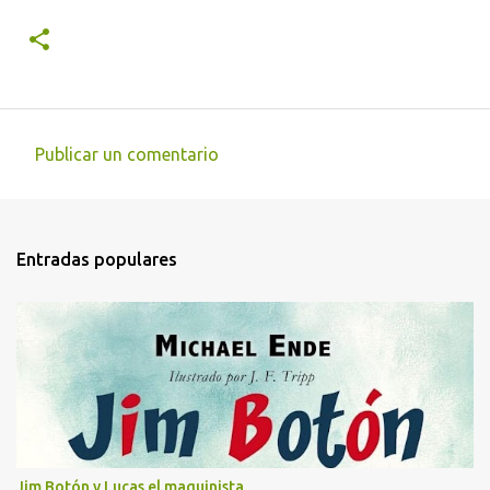
Publicar un comentario
C
o
m
Entradas populares
e
n
t
a
r
i
o
s
Jim Botón y Lucas el maquinista