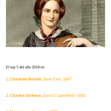
El top 5 del año 2018 es:
1.
Charlotte Brontë
,
Jane Eyre
, 1847
2.
Charles Dickens,
David Copperfield
, 1850