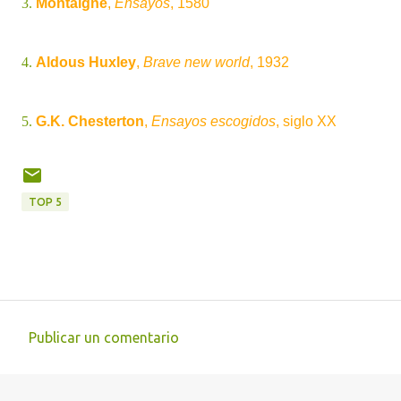
3.
Montaigne
,
Ensayos
, 1580
4.
Aldous Huxley
,
Brave new world
, 1932
5.
G.K. Chesterton
,
Ensayos escogidos
, siglo XX
TOP 5
Publicar un comentario
C
o