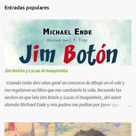
m
Entradas populares
e
n
t
a
r
i
o
s
Jim Botón y Lucas el maquinista
Cuando tenía diez años gané un concurso de dibujo en el cole y
me regalaron un libro que me cambiaría la vida. Recuerdo las
noches en que leía Jim Botón y Lucas el maquinista , del autor
alemán Michael Ende y mis padres me pedían por favor que
apagara la luz, que ya era tarde. Pero yo estaba montado en
Emma, la locomotora que podía navegar y explorar países lejanos.
Y no podía dejar a Jim Botón y su amigo Lucas a las puertas de la
Ciudad de los Dragones para rescatar a la Princesa china Li Si.