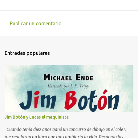
Publicar un comentario
C
o
m
Entradas populares
e
n
t
a
r
i
o
s
Jim Botón y Lucas el maquinista
Cuando tenía diez años gané un concurso de dibujo en el cole y
me regalaron un libro que me cambiaría la vida. Recuerdo las