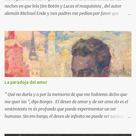
noches en que leía Jim Botón y Lucas el maquinista , del autor
alemán Michael Ende y mis padres me pedían por favor que
apagara la luz, que ya era tarde. Pero yo estaba montado en
Emma, la locomotora que podía navegar y explorar países lejanos.
Y no podía dejar a Jim Botón y su amigo Lucas a las puertas de la
Ciudad de los Dragones para rescatar a la Princesa china Li Si.
Ende es un maestro capaz de crear un universo de fantasía,
poblado por seres sorprendentes y lugares extraordinarios. Desde
el "gigante-aparente" Tur Tur hasta la extraña isla flotante, cada
página de esta gran novela está impregnada de una imaginación
desbordante. Además, la obra aborda temas universales como la
La paradoja del amor
amistad, la justicia y la libertad. Por ejemplo, hay un momento en
que los bonzos chinos condenan a Jim y a Lucas por no tener
" Qué no daría y o por la memoria de que me hubieras dicho que
documentos (en una crítica social al p...
me quer ías ", dijo Borges . El deseo de amar y de ser ama do es el
sentimiento m ás profundo que puede experimentar un ser
humano. Sin em bargo, el deseo de infinito no puede ser saciado
por otra persona, finita y limitada, que puede ser una chica . Esta
sed trascendental sólo puede colmarse en un horizonte de amor