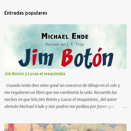
m
Entradas populares
e
n
t
a
r
i
o
s
Jim Botón y Lucas el maquinista
Cuando tenía diez años gané un concurso de dibujo en el cole y
me regalaron un libro que me cambiaría la vida. Recuerdo las
noches en que leía Jim Botón y Lucas el maquinista , del autor
alemán Michael Ende y mis padres me pedían por favor que
apagara la luz, que ya era tarde. Pero yo estaba montado en
Emma, la locomotora que podía navegar y explorar países lejanos.
Y no podía dejar a Jim Botón y su amigo Lucas a las puertas de la