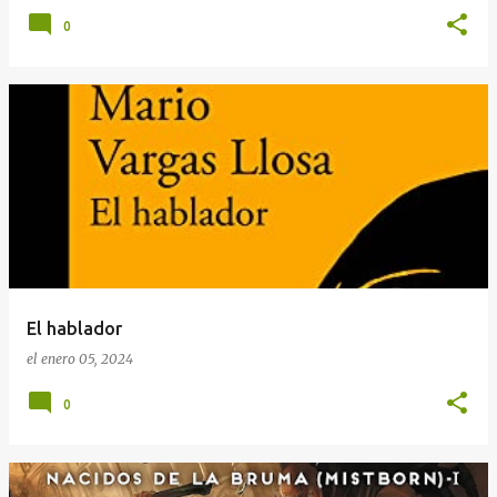
0
El hablador
el
enero 05, 2024
0