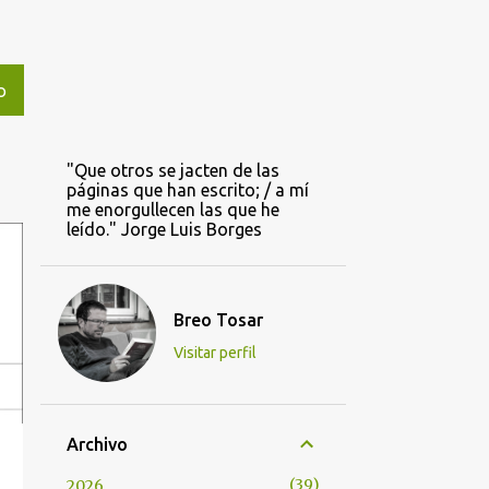
O
"Que otros se jacten de las
páginas que han escrito; / a mí
me enorgullecen las que he
leído." Jorge Luis Borges
Breo Tosar
Visitar perfil
Archivo
39
2026