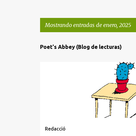
Mostrando entradas de enero, 2025
E
Poet's Abbey (Blog de lecturas)
n
t
r
LITERATURA CATALANA
a
d
a
s
Redacció