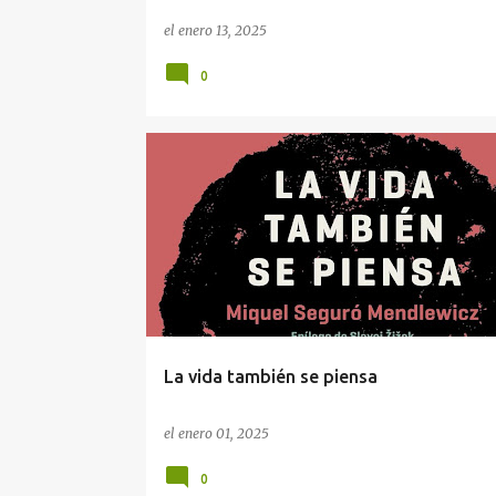
el
enero 13, 2025
0
FILOSOFÍA
La vida también se piensa
el
enero 01, 2025
0