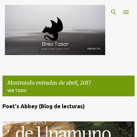
Ir al contenido principal
Mostrando entradas de abril, 2017
VER TODO
Poet's Abbey (Blog de lecturas)
E
n
t