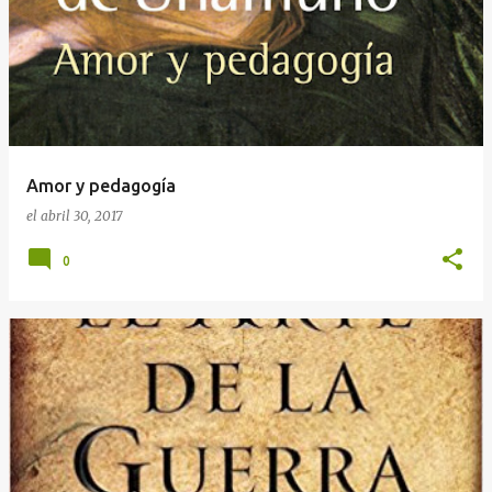
r
a
d
a
s
Amor y pedagogía
el
abril 30, 2017
0