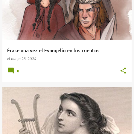
r
a
d
a
s
Érase una vez el Evangelio en los cuentos
el
mayo 28, 2024
0