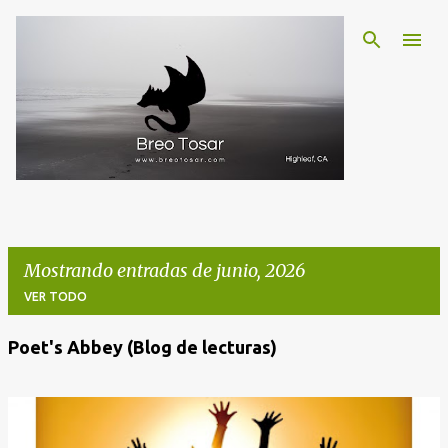
Ir al contenido principal
Mostrando entradas de junio, 2026
VER TODO
Poet's Abbey (Blog de lecturas)
E
n
t