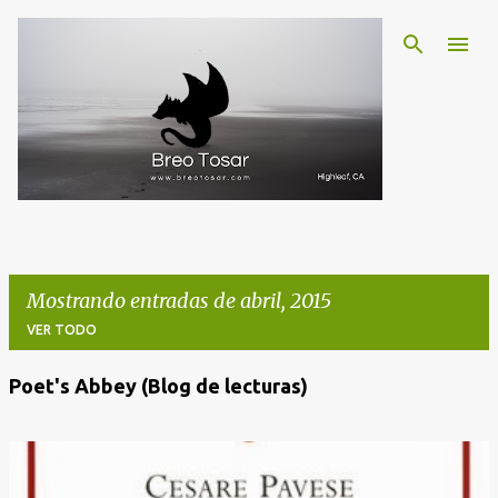
Ir al contenido principal
Mostrando entradas de abril, 2015
VER TODO
Poet's Abbey (Blog de lecturas)
E
n
t