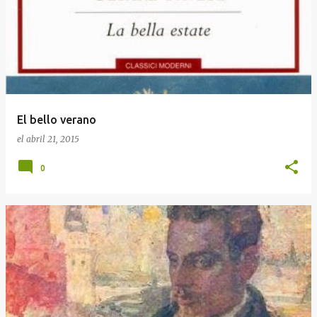
r
a
d
a
s
El bello verano
el
abril 21, 2015
0