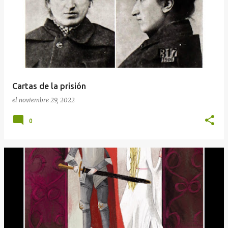
r
a
d
a
s
Cartas de la prisión
el
noviembre 29, 2022
0