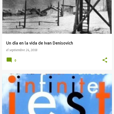
r
a
d
a
s
Un día en la vida de Ivan Denisovich
el
septiembre 24, 2018
0