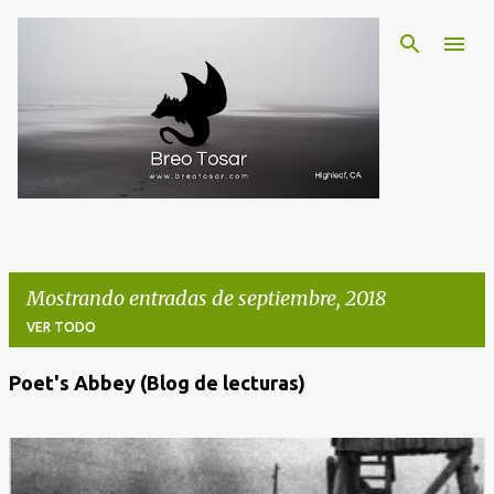
Ir al contenido principal
Mostrando entradas de septiembre, 2018
VER TODO
Poet's Abbey (Blog de lecturas)
E
n
t