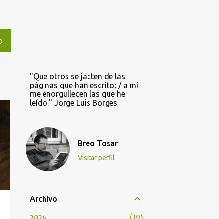
O
"Que otros se jacten de las
páginas que han escrito; / a mí
me enorgullecen las que he
leído." Jorge Luis Borges
Breo Tosar
Visitar perfil
Archivo
39
2026