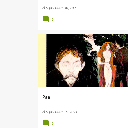
el
septiembre 30, 2021
0
LITERATURA ESCANDINAVA
Pan
el
septiembre 18, 2021
0