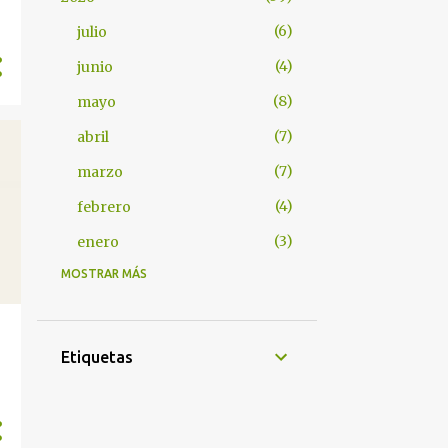
6
julio
4
junio
8
mayo
7
abril
7
marzo
4
febrero
3
enero
MOSTRAR MÁS
55
2025
2
diciembre
3
noviembre
Etiquetas
8
octubre
5
septiembre