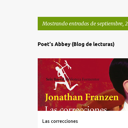
Mostrando entradas de septiembre, 2
E
Poet's Abbey (Blog de lecturas)
n
t
r
LITERATURA NORTEAMERICANA
a
d
a
s
Las correcciones