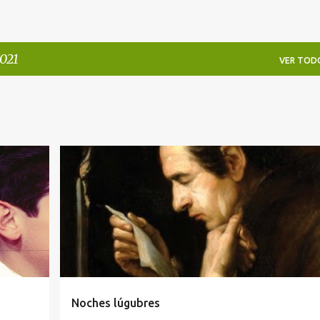
021
VER TOD
LITERATURA ESPAÑOLA
Noches lúgubres